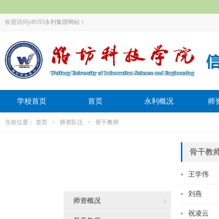
欢迎访问yl9193永利集团网站！
学校首页
首页
永利概况
师
当前位置：
首页
>
师资队伍
>
骨干教师
骨干教
王学伟
刘燕
师资概况
祝凌云