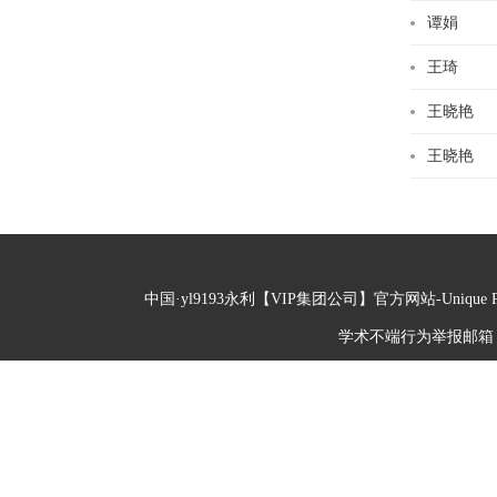
谭娟
王琦
王晓艳
王晓艳
中国·yl9193永利【VIP集团公司】官方网站-Unique Pla
学术不端行为举报邮箱：furu