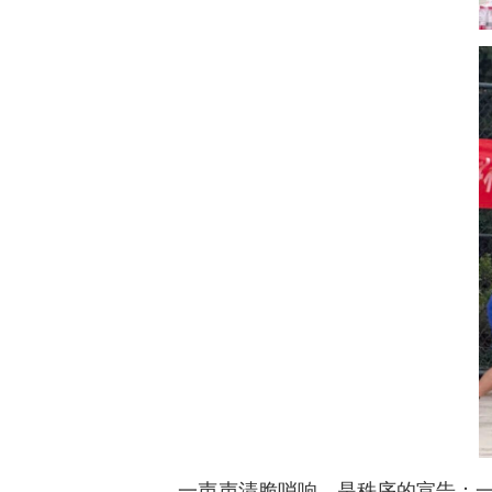
一声声清脆哨响，是秩序的宣告；