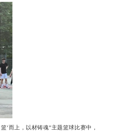
篮’而上，以材铸魂”主题篮球比赛中，