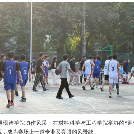
展现跨学院协作风采，在材料科学与工程学院举办的“迎‘
程执裁，成为赛场上一道专业又亮眼的风景线。