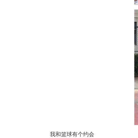
我和篮球有个约会