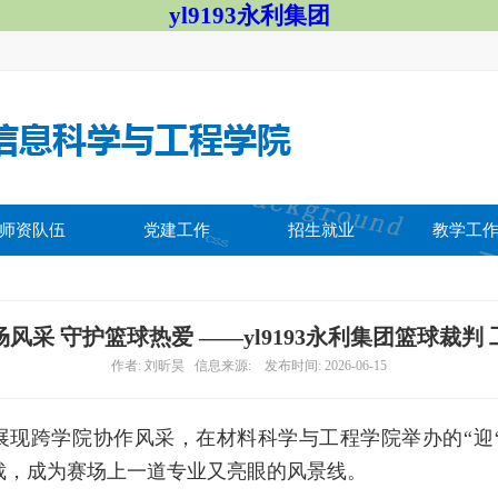
yl9193永利集团
师资队伍
党建工作
招生就业
教学工
风采 守护篮球热爱 ——yl9193永利集团篮球裁判
作者: 刘昕昊 信息来源: 发布时间: 2026-06-15
展现跨学院协作风采，在材料科学与工程学院举办的“迎‘
程执裁，成为赛场上一道专业又亮眼的风景线。