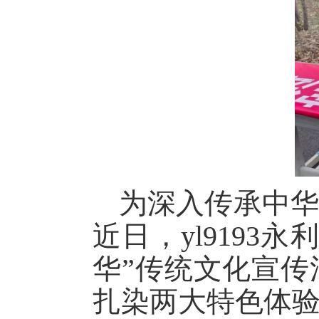
为深入传承中华
近日，yl919
华”传统文化宣
扎染两大特色体