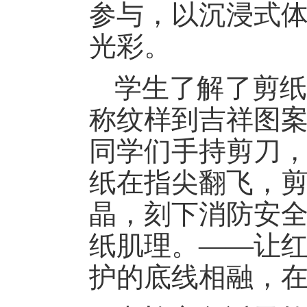
参与，以沉浸式
光彩。
学生了解了剪纸
称纹样到吉祥图
同学们手持剪刀
纸在指尖翻飞，
晶，刻下消防安
纸肌理。——让
护的底线相融，