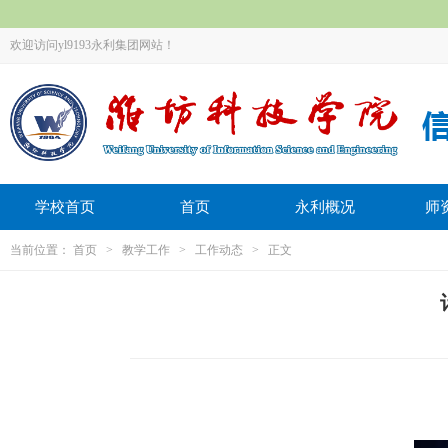
欢迎访问yl9193永利集团网站！
学校首页
首页
永利概况
师
当前位置：
首页
>
教学工作
>
工作动态
> 正文