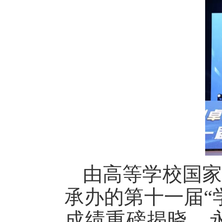
由高等学校国家
承办的第十一届“
成绩重磅揭晓，