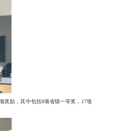
项奖励，其中包括8项省级一等奖，17项