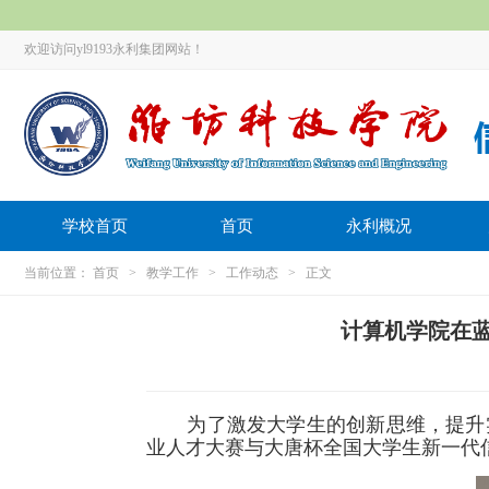
欢迎访问yl9193永利集团网站！
学校首页
首页
永利概况
当前位置：
首页
>
教学工作
>
工作动态
> 正文
计算机学院在
为了激发大学生的创新思维，提升
业人才大赛与大唐杯全国大学生新一代