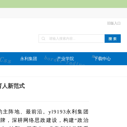
旧版入口
作
永利集团
产业学院
下载中心
”育人新范式
阵地、最前沿。yl9193永利集团
品牌，深耕网络思政建设，构建“政治