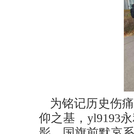
为铭记历史伤痛
仰之基，yl91
影、国旗前默哀