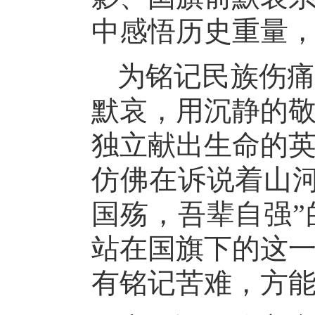
中感悟历史重量
为铭记民族伤痛
默哀，用沉静的
独立献出生命的
仿佛在诉说着山
国殇，吾辈自强
站在国旗下的这
有铭记苦难，方