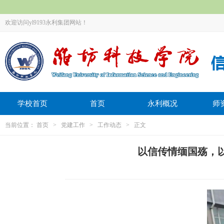
欢迎访问yl9193永利集团网站！
学校首页
首页
永利概况
师
当前位置：
首页
>
党建工作
>
工作动态
> 正文
以信传情缅国殇，以